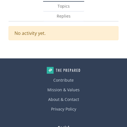
Topics
Replies
No activity yet.
Contribute
Mission & Values
About & Contact
Privacy Policy