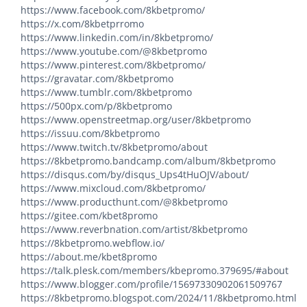
https://www.facebook.com/8kbetpromo/
https://x.com/8kbetprromo
https://www.linkedin.com/in/8kbetpromo/
https://www.youtube.com/@8kbetpromo
https://www.pinterest.com/8kbetpromo/
https://gravatar.com/8kbetpromo
https://www.tumblr.com/8kbetpromo
https://500px.com/p/8kbetpromo
https://www.openstreetmap.org/user/8kbetpromo
https://issuu.com/8kbetpromo
https://www.twitch.tv/8kbetpromo/about
https://8kbetpromo.bandcamp.com/album/8kbetpromo
https://disqus.com/by/disqus_Ups4tHuOJV/about/
https://www.mixcloud.com/8kbetpromo/
https://www.producthunt.com/@8kbetpromo
https://gitee.com/kbet8promo
https://www.reverbnation.com/artist/8kbetpromo
https://8kbetpromo.webflow.io/
https://about.me/kbet8promo
https://talk.plesk.com/members/kbepromo.379695/#about
https://www.blogger.com/profile/15697330902061509767
https://8kbetpromo.blogspot.com/2024/11/8kbetpromo.html